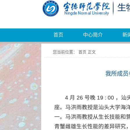
首页
中心简介
新
您当前位置： 首页 正文
我所成员
4 月 26 号晚 19 :
座。马洪雨教授是汕头大学海洋
一。马洪雨教授从生长技能和
青蟹雌雄生长性能的差异研究